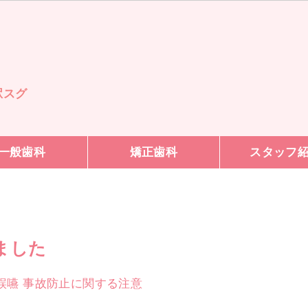
駅スグ
一般歯科
矯正歯科
スタッフ
しました
息・誤嚥 事故防止に関する注意