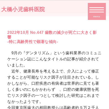
大橋小児歯科医院
menu
2022年10月 No.447 歯数の減少が死亡に大きく影
響
-特に高齢男性で顕著な傾向-
9月の『デンタリズム」という歯科業界のコミュニ
ケーション誌にこんなタイトルの記事が紹介されて
いました。
近年、健康長寿を考える上で、介入によって修正
することが可能なリスク因子が注目されている。し
かしながら、口腔疾患の有病者は世界的に見ても著
しく多いのにもかかわらず 、口腔の健康状態を死
亡リスク因子の一つとして検討した研究はこれまで
なかったようです。
今回東京医歯大の相田教授らは高齢者約５万２千人