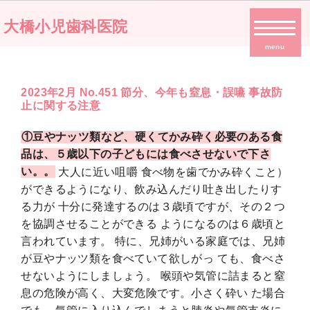
大橋小児歯科医院
menu
2023年2月 No.451 節分、今年も窒息・誤嚥 事故防
止に関する注意
①豆やナッツ類など、硬くてかみ砕く必要のある食
品は、５歳以下の子どもには食べさせないで下さ
い。。
大人に近い咀嚼 食べ物を歯でかみ砕くこと）
ができるようになり、飲み込んだり吐き出したりす
る力が 十分に発達するのは３歳頃ですが、その２つ
を協調させることができる ようになるのは６歳頃と
言われています。 特に、兄姉がいる家庭では、兄姉
が豆やナッツ類を食べていて欲しがっ ても、食べさ
せないようにしましょう。 喉頭や気管に詰まると窒
息の危険が高く、大変危険です。小さく砕い た場合